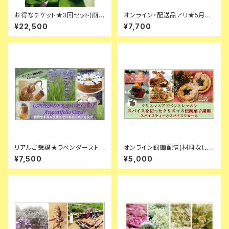
お得なチケット★3回セット(画像
オンライン・配送品アリ★5月の
は参考です)
講座【ハンガリーウォーター&コ
¥22,500
¥7,700
スメ】
リアルご受講★ラベンダースト
オンライン録画配信(材料なし)
ーリー・アングストフォリアデイ
★クリスマス英国伝統菓子レッ
¥7,500
¥5,000
スン★ミンスミートとミンスパイ
と