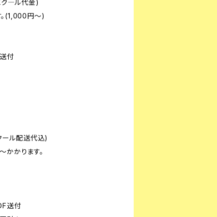
とク―ル代金)
1,000円～)
送付
クール配送代込)
かかります。
F送付