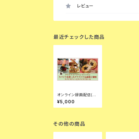
レビュー
最近チェックした商品
オンライン録画配信(材
料なし)★クリスマス英
¥5,000
国伝統菓子レッスン★
ミンスミートとミンスパ
イと
その他の商品