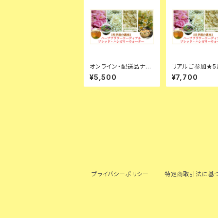
オンライン・配送品ナシ
リアルご参加★5
★5月・季節の講座【ハ
座【ハンガリーウ
¥5,500
¥7,700
ーブコーディアルレッス
ー&コスメ】
ン】材料アリ
プライバシーポリシー
特定商取引法に基