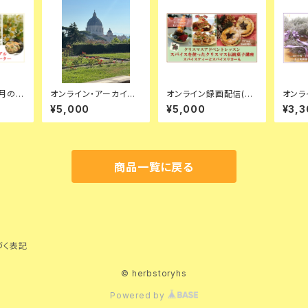
月の講
オンライン・アーカイブ
オンライン録画配信(材
オンラ
ォータ
イタリア聖なるハーブツ
料なし)★クリスマス英
ラベン
¥5,000
¥5,000
¥3,3
アー・シェア会(ランチ&
国伝統菓子レッスン★
6★ラ
おみやげつき)
ミンスミートとミンスパ
ズ＆リ
イと
商品一覧に戻る
づく表記
© herbstoryhs
Powered by