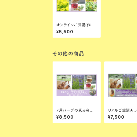
オンラインご受講(作成
品ナシ)★洗礼者ヨハネ
¥5,500
のバラ・セントジョーン
ズワートと神秘の薬
その他の商品
7月ハーブの恵み会★
リアルご受講★
ラベンダーフルコスメ＆
ーストーリー・ア
¥8,500
¥7,500
コールドプロセスソープ
トフォリアデイ
他