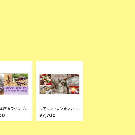
講座★ラベンダ
リアルレッスン★スパイ
ドルズ＆ミニリー
ス酵母でつくるシュトー
00
¥7,700
り
レンレッスン2025