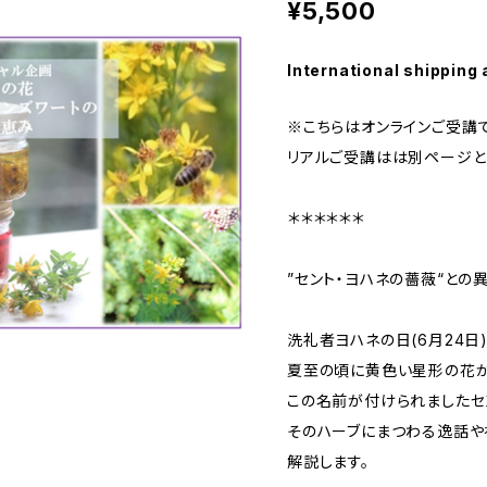
¥5,500
International shipping 
※こちらはオンラインご受講で
リアルご受講はは別ページと
＊＊＊＊＊＊
”セント・ヨハネの薔薇“との
洗礼者ヨハネの日(6月24日
夏至の頃に黄色い星形の花が
この名前が付けられましたセン
そのハーブにまつわる逸話や
解説します。