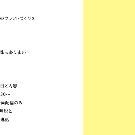
のクラフトづくりを
性もあります。
ト日と内容
：30～
～録画配信のみ
解説と
逸話