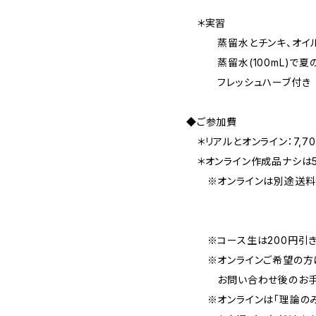
＊実習
蒸留水とチンキ、オイル 
蒸留水(100mL)で夏の
フレッシュハーブ付き
◆ご参加費
＊リアルとオンライン：7,70
＊オンライン作成品ナシは5,
※オンラインは別途送料が
※コース生は200円引
※オンラインご希望の方は
お問い合わせ後のお手続
※オンラインは「理論のみ