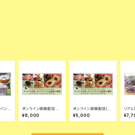
ラベンダ
オンライン録画配信★
オンライン録画配信(材
リアル
ングス
クリスマス英国伝統菓
料なし)★クリスマス英
ーバン
¥8,000
¥5,000
¥7,7
子レッスン★ミンスミー
国伝統菓子レッスン★
スづく
トとミンスパイと
ミンスミートとミンスパ
イと