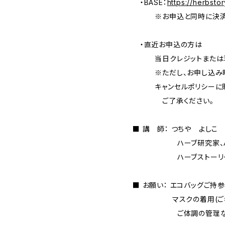
・BASE：
https://herbst
※お申込と同時に決済が
・直近お申込の方は
当日クレジットまたは
※ただし、お申し込み
キャンセルポリシーに則
ご了承ください
■ 講 師： つちや よ
ハーブ研究家、ハ
ハーブストーリー
■ お願い： エコバッグご持
マスクの着用(ご希
ご体調の管理など、お