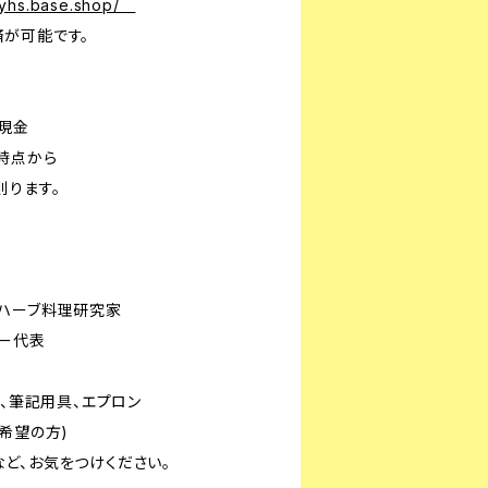
oryhs.base.shop/
可能です。
現金
時点から
ります。
。
しこ
ーブ料理研究家
代表
参、筆記用具、エプロン
望の方)
気をつけください。