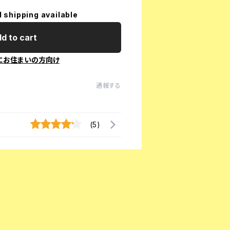
l shipping available
d to cart
にお住まいの方向け
通報する
(5)